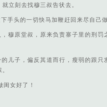
，就立刻去找穆三叔告状去。
放下手头的一切快马加鞭赶回来尽自己做
人，穆原堂叔，原来负责寨子里的刑罚
一的儿子，偏反其道而行，瘦弱的跟只
嗦。
做闺女好了！