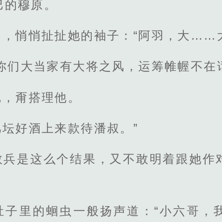
巴的穆原。
，悄悄扯扯她的袖子：“阿羽，大……
“你们大当家有大将之风，运筹帷幄不在
呢，甭搭理他。
坛好酒上来款待潘叔。”
救兵是这么个结果，又不敢明着跟她作
肚子里的蛔虫一般扬声道：“小六哥，