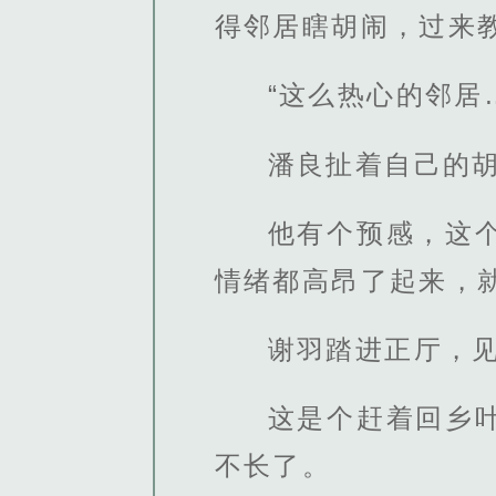
得邻居瞎胡闹，过来教
“这么热心的邻居
潘良扯着自己的
他有个预感，这
情绪都高昂了起来，
谢羽踏进正厅，
这是个赶着回乡
不长了。