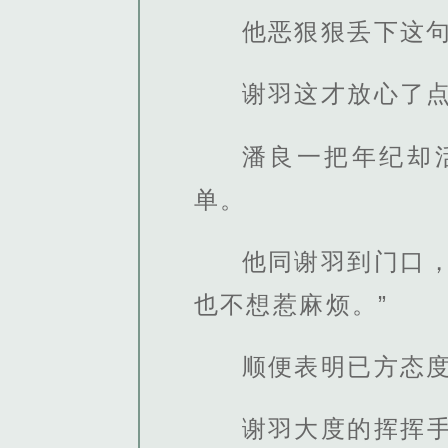
他恶狠狠丢下这
谢羽这才放心了
潘良一把年纪却
单。
他同谢羽到门口
也不想惹麻烦。”
顺便表明已方态
谢羽大度的挥挥