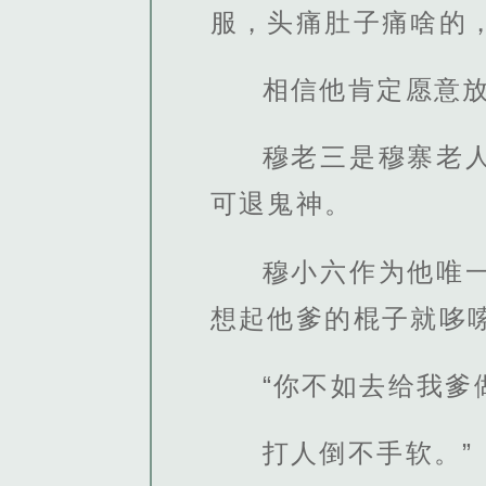
服，头痛肚子痛啥的
相信他肯定愿意
穆老三是穆寨老
可退鬼神。
穆小六作为他唯
想起他爹的棍子就哆
“你不如去给我爹
打人倒不手软。”