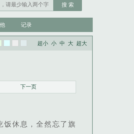
搜 索
他
记录
超小
小
中
大
超大
下一页
吃饭休息，全然忘了旗