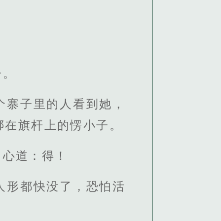
子。
个寨子里的人看到她，
绑在旗杆上的愣小子。
，心道：得！
人形都快没了，恐怕活