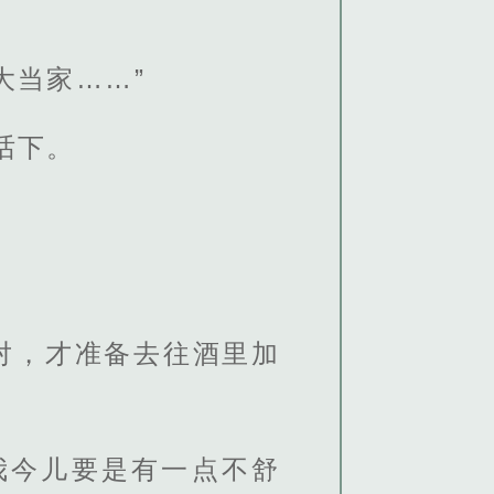
大当家……”
话下。
对，才准备去往酒里加
我今儿要是有一点不舒