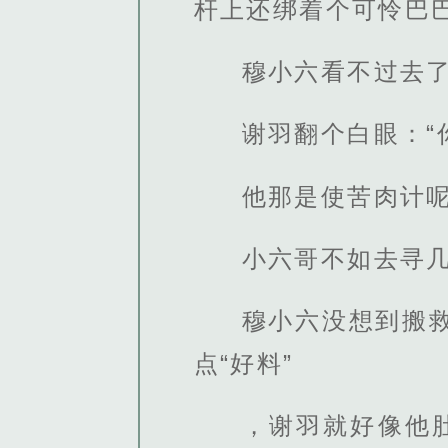
杆上还绑着个可怜巴
穆小六看不过去了
谢羽翻个白眼：
他那是使苦肉计
小六哥不如去寻几
穆小六没想到搬
点“好料”
，谢羽就好像他